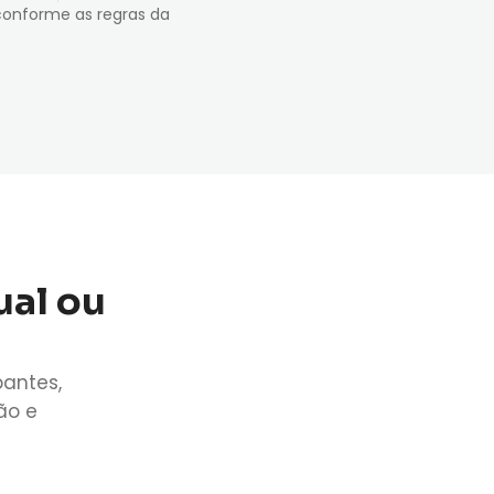
conforme as regras da
ual ou
pantes,
ão e