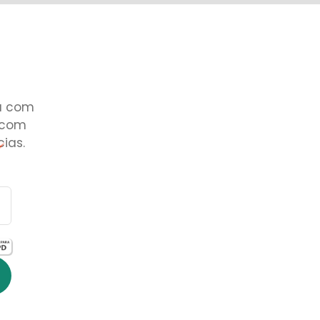
a com
 com
ias.