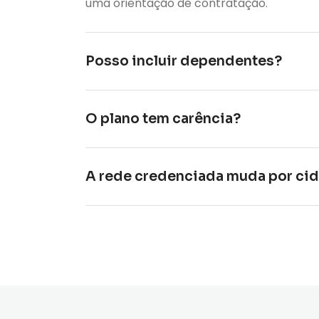
uma orientação de contratação.
Posso incluir dependentes?
Sim. A inclusão de dependentes depende d
O plano tem carência?
Sim, há prazos de carência regulados pel
contratação.
A rede credenciada muda por ci
Sim. A rede credenciada varia conforme r