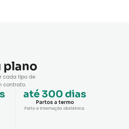
u plano
r cada tipo de
 contrato.
as
até 300 dias
Partos a termo
Parto e internação obstétrica.
r