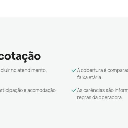
cotação
ncluir no atendimento.
A cobertura é compara
faixa etária.
articipação e acomodação
As carências são infor
regras da operadora.